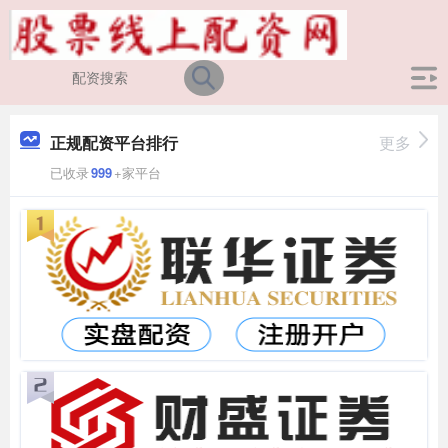
正规配资平台排行
更多
已收录
999
+家平台