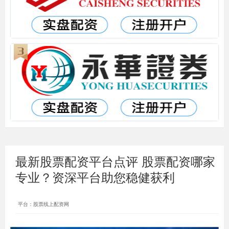
最新股票配资平台点评 股票配资哪家
专业？资深平台助您稳健获利
平台：股票线上配资网