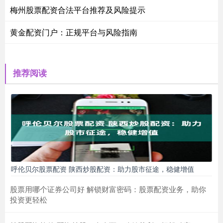
梅州股票配资合法平台推荐及风险提示
黄金配资门户：正规平台与风险指南
推荐阅读
呼伦贝尔股票配资 陕西炒股配资：助力股市征途，稳健增值
股票用哪个证券公司好 解锁财富密码：股票配资业务，助你
投资更轻松