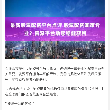
在股票市场中，配资可以放大收益，但选择一家专业的配资平台至
关重要。资深平台拥有丰富的经验、完善的风控体系和优质的服
务，能帮助投资者稳健获利。
1. 合规合法：提供配资服务的机构必须具备相应的资质和执照，且
在监管部门的监管范围内合法经营。
**资深平台的优势**