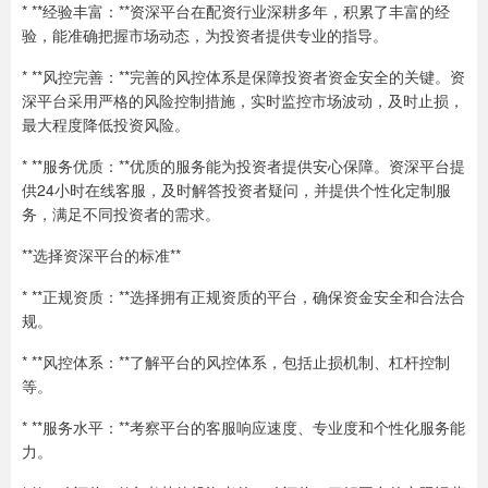
* **经验丰富：**资深平台在配资行业深耕多年，积累了丰富的经
验，能准确把握市场动态，为投资者提供专业的指导。
* **风控完善：**完善的风控体系是保障投资者资金安全的关键。资
深平台采用严格的风险控制措施，实时监控市场波动，及时止损，
最大程度降低投资风险。
* **服务优质：**优质的服务能为投资者提供安心保障。资深平台提
供24小时在线客服，及时解答投资者疑问，并提供个性化定制服
务，满足不同投资者的需求。
**选择资深平台的标准**
* **正规资质：**选择拥有正规资质的平台，确保资金安全和合法合
规。
* **风控体系：**了解平台的风控体系，包括止损机制、杠杆控制
等。
* **服务水平：**考察平台的客服响应速度、专业度和个性化服务能
力。