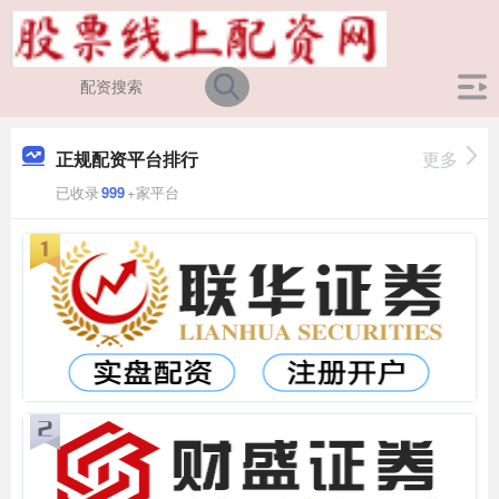
正规配资平台排行
更多
已收录
999
+家平台