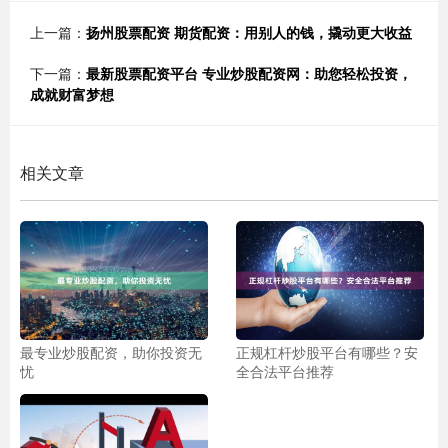
上一篇：
扬州股票配资 期货配资：用别人的钱，撬动更大收益
下一篇：
最新股票配资平台 专业炒股配资网：助您轻松投资，
成就财富梦想
相关文章
最专业炒股配资，助你投资无
正规杠杆炒股平台有哪些？安
忧
全合法平台推荐