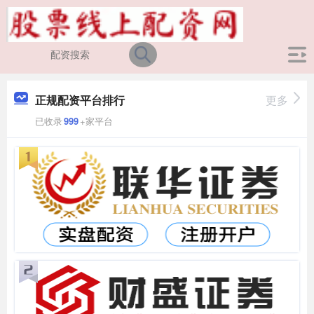
正规配资平台排行
更多
已收录
999
+家平台