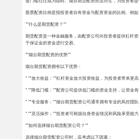
金门槛往往成为阻碍。烟台期货配资应运而生，为投资者提
股票配资比例是指投资者自有资金与配资资金的比例。例如，
**什么是期货配资？**
期货配资是一种金融服务，由配资公司向投资者提供杠杆资
于保证金的资金进行交易。
**烟台期货配资的优势**
烟台期货配资拥有以下优势：
* **放大收益：**杠杆资金放大投资收益，为投资者带来更
* **降低门槛：**配资公司提供低门槛的资金支持，让资
* **专业服务：**烟台期货配资公司通常拥有专业的风控
* **灵活操作：**投资者可根据自身资金情况和风险承受
**如何选择烟台期货配资公司？**
选择烟台期货配资公司时，应考虑以下因素：