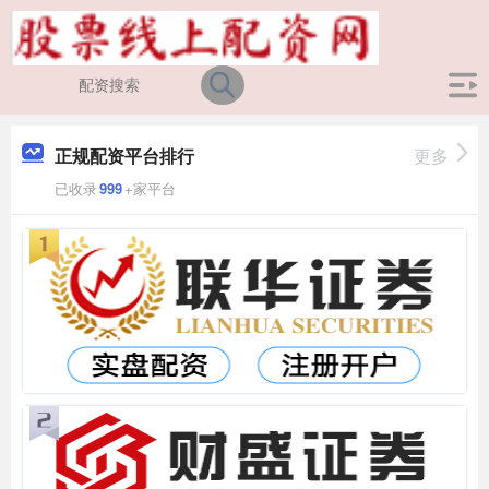
正规配资平台排行
更多
已收录
999
+家平台