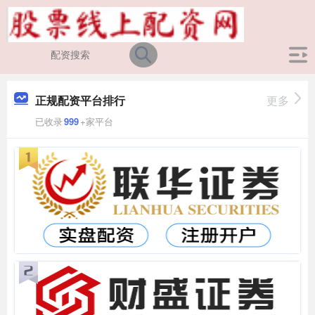
正规配资平台排行
更多
已收录
999
+家平台