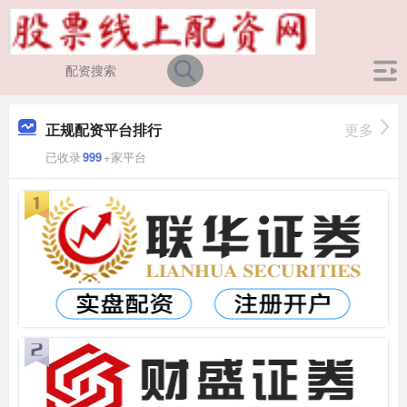
正规配资平台排行
更多
已收录
999
+家平台