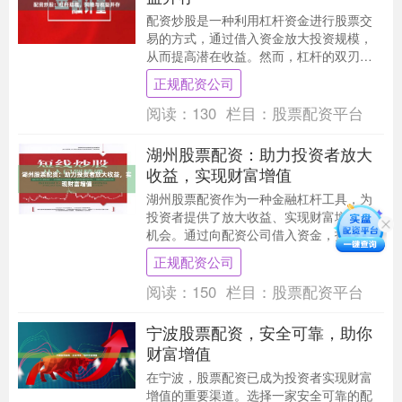
配资炒股是一种利用杠杆资金进行股票交
易的方式，通过借入资金放大投资规模，
从而提高潜在收益。然而，杠杆的双刃剑
效应也显而易见，风险与收益并存。 **杠
正规配资公司
杆助推** ....
阅读：
130
栏目：
股票配资平台
湖州股票配资：助力投资者放大
收益，实现财富增值
湖州股票配资作为一种金融杠杆工具，为
投资者提供了放大收益、实现财富增值的
机会。通过向配资公司借入资金，投资者
可以扩大自己的投资规模，从而获得更高
正规配资公司
的潜在收益。 *....
阅读：
150
栏目：
股票配资平台
宁波股票配资，安全可靠，助你
财富增值
在宁波，股票配资已成为投资者实现财富
增值的重要渠道。选择一家安全可靠的配