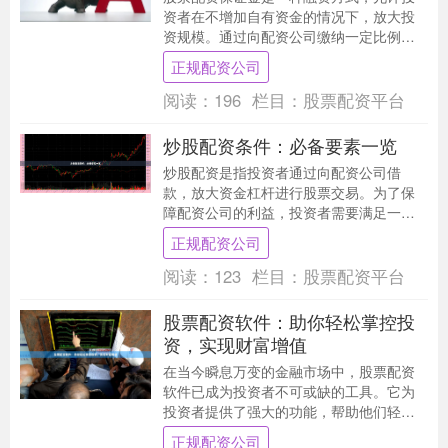
资者在不增加自有资金的情况下，放大投
资规模。通过向配资公司缴纳一定比例的
保证金，投资者可以获得数倍于保证金的
正规配资公司
资金，用于股票投....
阅读：
196
栏目：
股票配资平台
炒股配资条件：必备要素一览
炒股配资是指投资者通过向配资公司借
款，放大资金杠杆进行股票交易。为了保
障配资公司的利益，投资者需要满足一定
的条件。 **必备要素：** * **身份证和户口
正规配资公司
本：....
阅读：
123
栏目：
股票配资平台
股票配资软件：助你轻松掌控投
资，实现财富增值
在当今瞬息万变的金融市场中，股票配资
软件已成为投资者不可或缺的工具。它为
投资者提供了强大的功能，帮助他们轻松
掌控投资，实现财富增值。 **实时数据和
正规配资公司