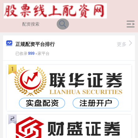
正规配资平台排行
更多
已收录
999
+家平台