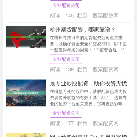
者可以放大资金杠杆，提升投资收益。 **
专业配资公司
优势显著** ....
阅读：
145
栏目：
股票配资网
杭州期货配资，哪家靠谱？
在杭州寻找可靠的期货配资公司至关重
要，以确保资金安全和交易成功。以下是
一些值得考虑的因素： * **监管合规：**选
择受中国证监会监管的配资公司，以确保
专业配资公司
其合法性....
阅读：
139
栏目：
股票配资网
最专业炒股配资，助你投资无忧
在瞬息万变的股市中，炒股配资已成为投
资者提升收益的有效工具。然而，选择专
业的配资平台至关重要，它将直接影响您
的投资体验和收益。 我们为您推荐最专业
专业配资公司
的炒股配资平台....
阅读：
177
栏目：
股票配资网
网上炒股配资开户：开启财富增