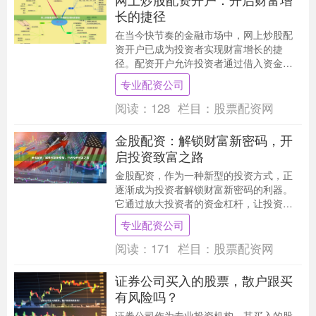
长的捷径
在当今快节奏的金融市场中，网上炒股配
资开户已成为投资者实现财富增长的捷
径。配资开户允许投资者通过借入资金来
放大其交易规模，从而增加潜在利润。 **
专业配资公司
配资开户的优势....
阅读：
128
栏目：
股票配资网
金股配资：解锁财富新密码，开
启投资致富之路
金股配资，作为一种新型的投资方式，正
逐渐成为投资者解锁财富新密码的利器。
它通过放大投资者的资金杠杆，让投资者
以小博大，获得更高的投资收益。 配资的
专业配资公司
原理很简单，投....
阅读：
171
栏目：
股票配资网
证券公司买入的股票，散户跟买
有风险吗？
证券公司作为专业投资机构，其买入的股