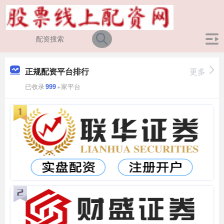
正规配资平台排行
更多
已收录
999
+家平台